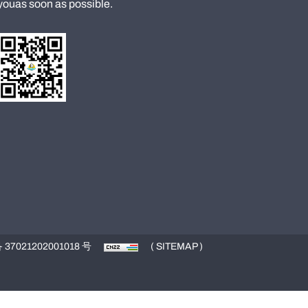
youas soon as possible.
7021202001018 号
( SITEMAP )