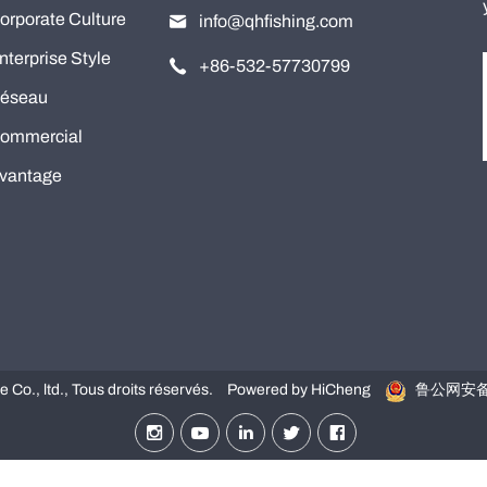
orporate Culture
info@qhfishing.com
nterprise Style
+86-532-57730799
éseau
ommercial
vantage
o., ltd., Tous droits réservés.
Powered by HiCheng
鲁公网安备 3