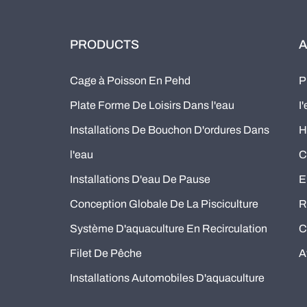
PRODUCTS
A
Cage à Poisson En Pehd
P
Plate Forme De Loisirs Dans l'eau
I
Installations De Bouchon D'ordures Dans
H
l'eau
C
Installations D'eau De Pause
E
Conception Globale De La Pisciculture
R
Système D'aquaculture En Recirculation
C
Filet De Pêche
A
Installations Automobiles D'aquaculture