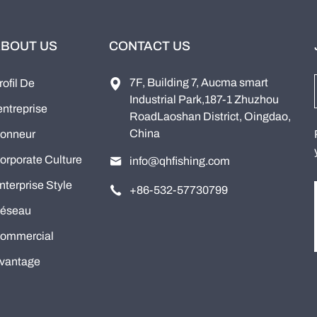
BOUT US
CONTACT US
7F, Building 7, Aucma smart
rofil De
Industrial Park,187-1 Zhuzhou
'entreprise
RoadLaoshan District, Oingdao,
China
onneur
orporate Culture
info@qhfishing.com
nterprise Style
+86-532-57730799
éseau
ommercial
vantage