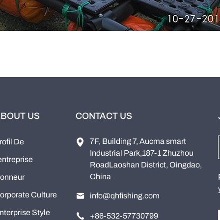
BOUT US
CONTACT US
7F, Building 7, Aucma smart
rofil De
Industrial Park,187-1 Zhuzhou
'entreprise
RoadLaoshan District, Oingdao,
China
onneur
orporate Culture
info@qhfishing.com
nterprise Style
+86-532-57730799