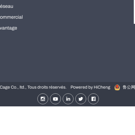
éseau
ommercial
vantage
ge Co., ltd., Tous droits réservés.
Powered by HiCheng
鲁公网安