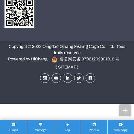
Copyright © 2023 Qingdao Qihang Fishing Cage Co., ltd., Tous
droits réservés.
Powered by HiCheng
鲁公网安备 37021202001018 号
( SITEMAP )
E-mail
Message
Top
Product
whatsApp