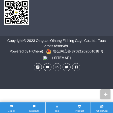
Copyright © 2023 Qingdao Qihang Fishing Cage Co., ltd., Tous
droits réservés.
Powered by HiCheng
鲁公网安备 37021202001018 号
( SITEMAP )
E-mail
Message
Top
Product
whatsApp