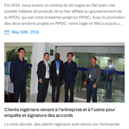
Fin 2010, nous avions un contrat de 50 cages en filet avec une
société militaire de produits de la mer affiliée au gouvernement de
la RPDC, qui est notre troisième projet en RPDC. Avec la promotion
des deux anciens projets en RPDC, notre cage en filet a acquis une
grande réputation dans le cercle de l'aquaculture locale des fruits
May 30th, 2015
de mer et a également jeté des bases solides pour le programme
suivant. Avec ce projet, nous réussissons à étendre notre influence
sur le marché de la RPDC et la part de marché est solidifiée.
Clients nigérians venant à l'entreprise et à l'usine pour
enquête et signature des accords
Le mois dernier, des clients nigérians sont venus voir l'entreprise